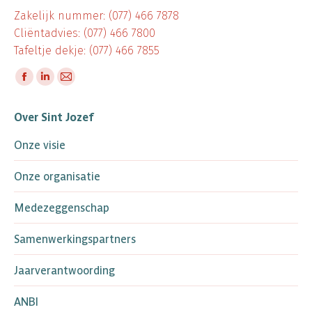
Zakelijk nummer: (077) 466 7878
Cliëntadvies: (077) 466 7800
Tafeltje dekje: (077) 466 7855
Vind ons op:
Facebook
Linkedin
Mail
page
page
page
Over Sint Jozef
opens
opens
opens
in
in
in
Onze visie
new
new
new
window
window
window
Onze organisatie
Medezeggenschap
Samenwerkingspartners
Jaarverantwoording
ANBI