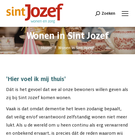
Zoeken
Search:
Wonen in Sint Jozef
Je bent hier:
Home
Wonen in Sint Jozef
'Hier voel ik mij thuis'
Dát is het gevoel dat we al onze bewoners willen geven als
zij bij Sint Jozef komen wonen.
Vaak is dat omdat dementie het leven zodanig bepaalt,
dat veilig en/of verantwoord zelfstandig wonen niet meer
lukt. Als u de wereld om u heen continu als erg verwarrend
en onbekend ervaart, is precies dát de reden waarom wij