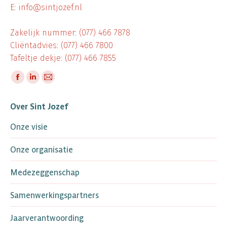
E: info@sintjozef.nl
Zakelijk nummer: (077) 466 7878
Cliëntadvies: (077) 466 7800
Tafeltje dekje: (077) 466 7855
Vind ons op:
Facebook
Linkedin
Mail
page
page
page
Over Sint Jozef
opens
opens
opens
in
in
in
Onze visie
new
new
new
window
window
window
Onze organisatie
Medezeggenschap
Samenwerkingspartners
Jaarverantwoording