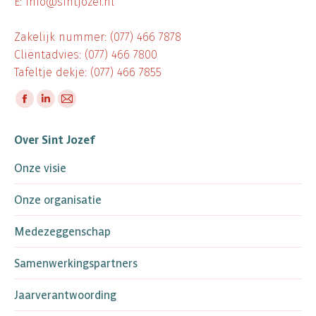
E: info@sintjozef.nl
Zakelijk nummer: (077) 466 7878
Cliëntadvies: (077) 466 7800
Tafeltje dekje: (077) 466 7855
Vind ons op:
Facebook
Linkedin
Mail
page
page
page
Over Sint Jozef
opens
opens
opens
in
in
in
Onze visie
new
new
new
window
window
window
Onze organisatie
Medezeggenschap
Samenwerkingspartners
Jaarverantwoording