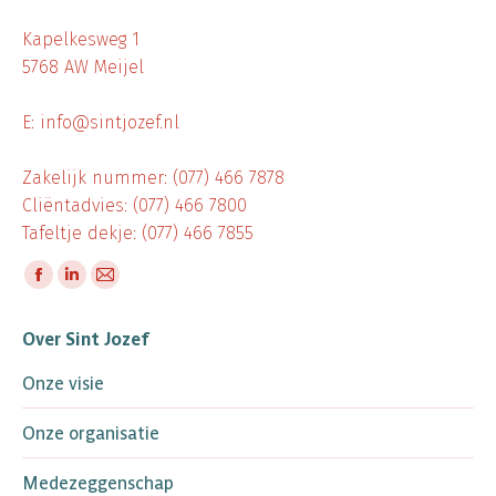
Kapelkesweg 1
5768 AW Meijel
E: info@sintjozef.nl
Zakelijk nummer: (077) 466 7878
Cliëntadvies: (077) 466 7800
Tafeltje dekje: (077) 466 7855
Vind ons op:
Facebook
Linkedin
Mail
page
page
page
Over Sint Jozef
opens
opens
opens
in
in
in
Onze visie
new
new
new
window
window
window
Onze organisatie
Medezeggenschap