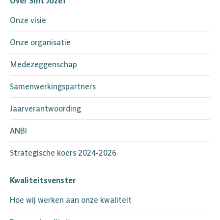
Over Sint Jozef
opens
opens
opens
in
in
in
Onze visie
new
new
new
window
window
window
Onze organisatie
Medezeggenschap
Samenwerkingspartners
Jaarverantwoording
ANBI
Strategische koers 2024-2026
Kwaliteitsvenster
Hoe wij werken aan onze kwaliteit