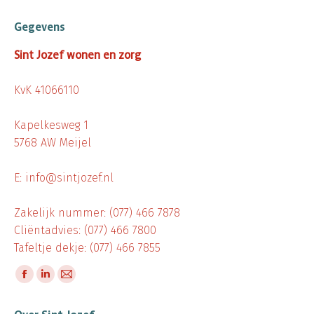
Gegevens
Sint Jozef wonen en zorg
KvK 41066110
Kapelkesweg 1
5768 AW Meijel
E: info@sintjozef.nl
Zakelijk nummer: (077) 466 7878
Cliëntadvies: (077) 466 7800
Tafeltje dekje: (077) 466 7855
Vind ons op:
Facebook
Linkedin
Mail
page
page
page